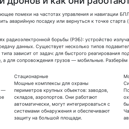
и дронов и как они работаю
ющее помехи на частотах управления и навигации БПЛА
шить аварийную посадку или вернуться к точке старта 
х радиоэлектронной борьбы (РЭБ): устройство излучае
редачу данных. Существует несколько типов подавите
 типа зависит от задач: для быстрого реагирования по
 а для сопровождения грузов — мобильные. Разберём 
Стационарные
М
Мощные комплексы для охраны
Си
а —
периметров крупных объектов: заводов,
По
ое
складов, аэропортов. Они работают
ох
автоматически, могут интегрироваться с
бы
системами обнаружения и обеспечивают
Ча
защиту на большой площади.
ав