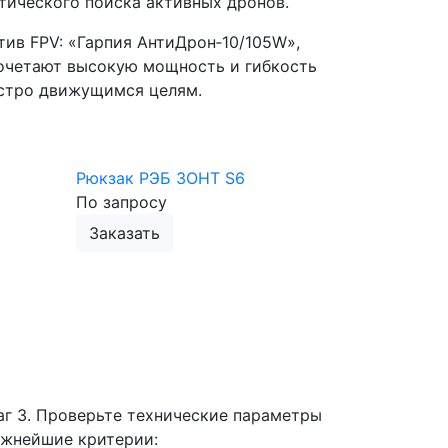
тического поиска активных дронов.
ив FPV: «Гарпия АнтиДрон‑10/105W»,
очетают высокую мощность и гибкость
ыстро движущимся целям.
Рюкзак РЭБ ЗОНТ S6
По запросу
Заказать
г 3. Проверьте технические параметры
жнейшие критерии: