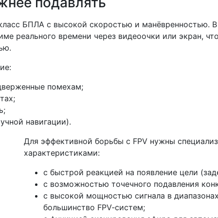
жнее подавлять
й класс БПЛА с высокой скоростью и манёвренностью. 
име реального времени через видеоочки или экран, чт
ью.
ие:
дверженные помехам;
тах;
ь;
ручной навигации).
Для эффективной борьбы с FPV нужны специали
характеристиками:
с быстрой реакцией на появление цели (зад
с возможностью точечного подавления конк
с высокой мощностью сигнала в диапазонах 5
большинство FPV‑систем;