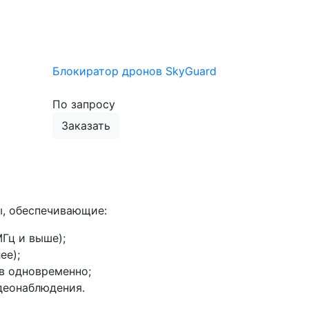
Блокиратор дронов SkyGuard
По запросу
Заказать
, обеспечивающие:
Гц и выше);
ее);
в одновременно;
деонаблюдения.