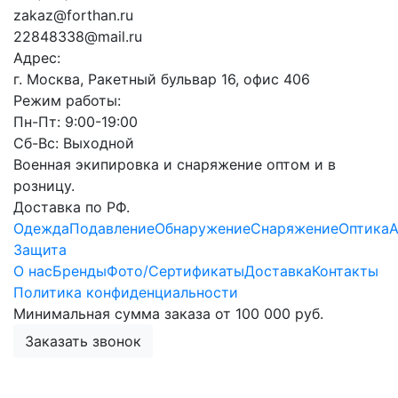
z
a
k
a
z
@
f
o
r
t
h
a
n
.
r
u
2
2
8
4
8
3
3
8
@
m
a
i
l
.
r
u
Адрес:
г. Москва, Ракетный бульвар 16, офис 406
Режим работы:
Пн-Пт: 9:00-19:00
Сб-Вс: Выходной
Военная экипировка и снаряжение оптом и в
розницу.
Доставка по РФ.
Одежда
Подавление
Обнаружение
Снаряжение
Оптика
А
Защита
О нас
Бренды
Фото/Сертификаты
Доставка
Контакты
Политика конфиденциальности
Минимальная сумма заказа от 100 000 руб.
Заказать звонок