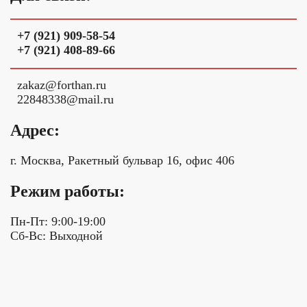
+7 (921) 909-58-54
+7 (921) 408-89-66
z
a
k
a
z
@
f
o
r
t
h
a
n
.
r
u
2
2
8
4
8
3
3
8
@
m
a
i
l
.
r
u
Адрес:
г. Москва, Ракетный бульвар 16, офис 406
Режим работы:
Пн-Пт: 9:00-19:00
Сб-Вс: Выходной