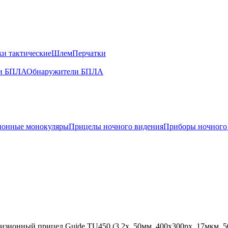
и тактические
Шлем
Перчатки
и БПЛА
Обнаружители БПЛА
ионные монокуляры
Прицелы ночного видения
Приборы ночного
изионный прицел Guide TU450 (3.2x, 50мм, 400x300px, 17мкм, 5