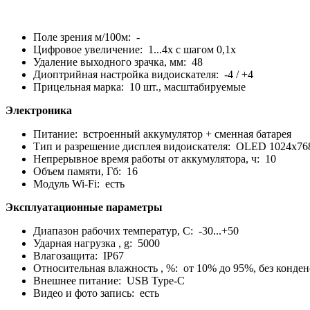
Поле зрения м/100м: -
Цифровое увеличение: 1...4x с шагом 0,1x
Удаление выходного зрачка, мм: 48
Диоптрийная настройка видоискателя: -4 / +4
Прицельная марка: 10 шт., масштабируемые
Электроника
Питание: встроенный аккумулятор + сменная батарея
Тип и разрешение дисплея видоискателя: OLED 1024х76
Непрерывное время работы от аккумулятора, ч: 10
Объем памяти, Гб: 16
Модуль Wi-Fi: есть
Эксплуатационные параметры
Диапазон рабочих температур, C: -30...+50
Ударная нагрузка , g: 5000
Влагозащита: IP67
Относительная влажность , %: от 10% до 95%, без конден
Внешнее питание: USB Type-C
Видео и фото запись: есть