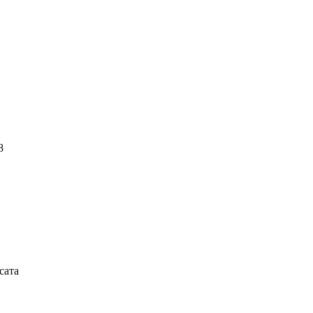
8
сата