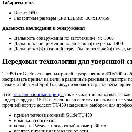
Габариты и вес
Вес, г: 950
Габаритные размеры (Д/В/Ш), мм: 367x107x69
Дальность наблюдения и обнаружения
Дальность обнаружения по автотехнике, м: 3000
Дальность обнаружения по ростовой фигуре, м: 1400
Дальность эффективной стрельбы по ростовой фигуре, м:
Передовые технологии для уверенной с
TU450 от Guide оснащен матрицей с разрешением 400×300 и об
настраивать прицел на цели, а различные режимы и палитры п
режимы PiP и Hot Spot Tracking, позволяют стрелку легко орие
Этот
тепловизионный прицел
также может использоваться как
видеорекордер с 16 ГБ памяти позволяет сохранять важные мом
прочный корпус делают TU450 надежным выбором для профес
прицел тепловизионный Guide TU450
крышка на объектив
кольца на Weaver, посадочный диаметр 30 мм
адаптер питания для зарядки от сети