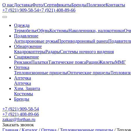
О нас
Доставка
Фото/Сертификаты
Бренды
Полезное
Контакты
+7 (921)
909-58-54
+7 (921)
408-89-66
Одежда
Термобелье
Обувь
Костюмы
Наколенники, налокотники
Очк
Подавление
Антидроновые ружья
Противодроновый ранец
Подавител
Обнаружение
Квадрокоптеры
Радары
Системы ночного видения
Снаряжение
Рюкзаки
Палатки
Тактические пояса
Рации
Жилеты
ММГ
Оптика
Тепловизионные прицелы
Оптические прицелы
Тепловиз
Аптечка
Аптечка
Хим. Защита
Костюмы
Бренды
+7 (921)
909-58-54
+7 (921)
408-89-66
zakaz@forthan.ru
Заказать звонок
Главная
/
Каталог
/
Оптика
/
Тепловизионные прицелы
/
Теплов