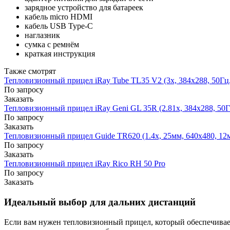
зарядное устройство для батареек
кабель micro HDMI
кабель USB Type-C
наглазник
сумка с ремнём
краткая инструкция
Также смотрят
Тепловизионный прицел iRay Tube TL35 V2 (3x, 384х288, 50Гц,
По запросу
Заказать
Тепловизионный прицел iRay Geni GL 35R (2.81x, 384х288, 50Гц
По запросу
Заказать
Тепловизионный прицел Guide TR620 (1.4x, 25мм, 640x480, 12
По запросу
Заказать
Тепловизионный прицел iRay Rico RH 50 Pro
По запросу
Заказать
Идеальный выбор для дальних дистанций
Если вам нужен тепловизионный прицел, который обеспечивает