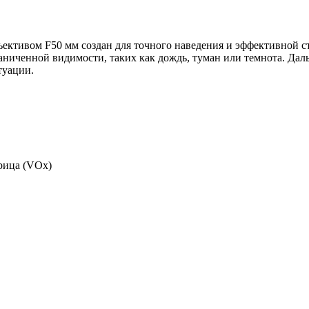
ективом F50 мм создан для точного наведения и эффективной с
раниченной видимости, таких как дождь, туман или темнота. Дал
туации.
рица (VOx)