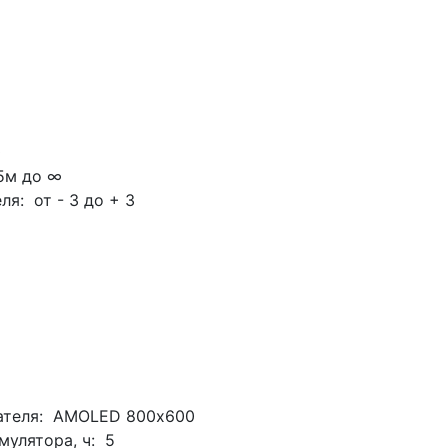
0
5м до ∞
я: от - 3 до + 3
кателя: AMOLED 800х600
мулятора, ч: 5