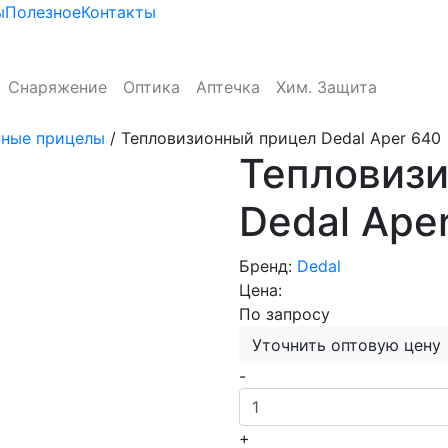
ы
Полезное
Контакты
Снаряжение
Оптика
Аптечка
Хим. Защита
нные прицелы
/
Тепловизионный прицел Dedal Aper 640
Тепловиз
Dedal Ape
Бренд:
Dedal
Цена:
По запросу
Уточнить оптовую цену
-
+