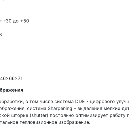
т -30 до +50
8
246×66×71
ображения
бработки, в том числе система DDE - цифрового улучш
ображения, система Sharpening – выделения мелких де
ской шторке (shutter) постоянно оптимизирует работу
етальное тепловизионное изображение.