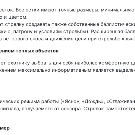
сеток. Все сетки имеют точные размеры, минимальную 
ю и цветом.
т стрелку создавать также собственные баллистически
ию, патрону и условиям стрельбы). Расширенная балл
а ветрового сноса и движения цели при стрельбе «вын
лением теплых объектов
яет охотнику выбрать для себя наиболее комфортную ц
жением максимально информативным является выделен
ических режима работы («Ясно», «Дождь», «Сглаживан
сигнала, получаемого от сенсора. Стрелок самостоят
омер