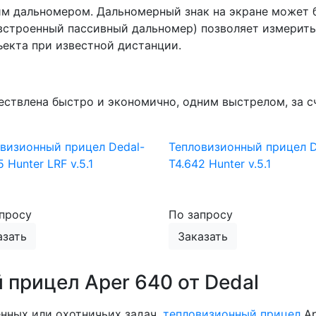
 дальномером. Дальномерный знак на экране может б
встроенный пассивный дальномер) позволяет измерить
ъекта при известной дистанции.
ствлена быстро и экономично, одним выстрелом, за с
визионный прицел Dedal-
Тепловизионный прицел D
5 Hunter LRF v.5.1
Т4.642 Hunter v.5.1
просу
По запросу
азать
Заказать
 прицел Aper 640 от Dedal
нных или охотничьих задач,
тепловизионный прицел
Ap