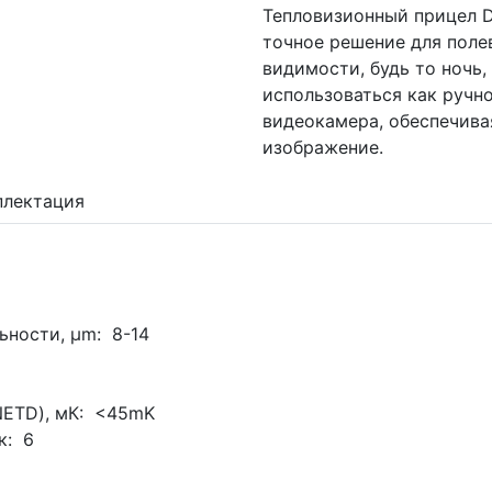
Тепловизионный прицел D
точное решение для поле
видимости, будь то ночь
использоваться как ручн
видеокамера, обеспечива
изображение.
плектация
ьности, μm: 8-14
NETD), мК: <45mK
к: 6