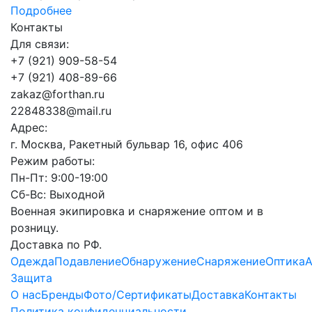
Подробнее
Контакты
Для связи:
+7 (921) 909-58-54
+7 (921) 408-89-66
z
a
k
a
z
@
f
o
r
t
h
a
n
.
r
u
2
2
8
4
8
3
3
8
@
m
a
i
l
.
r
u
Адрес:
г. Москва, Ракетный бульвар 16, офис 406
Режим работы:
Пн-Пт: 9:00-19:00
Сб-Вс: Выходной
Военная экипировка и снаряжение оптом и в
розницу.
Доставка по РФ.
Одежда
Подавление
Обнаружение
Снаряжение
Оптика
А
Защита
О нас
Бренды
Фото/Сертификаты
Доставка
Контакты
Политика конфиденциальности