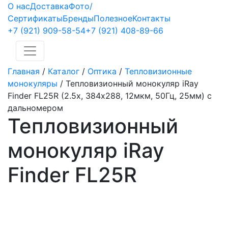
О нас
Доставка
Фото/
Сертификаты
Бренды
Полезное
Контакты
+7 (921)
909-58-54
+7 (921)
408-89-66
Главная
/
Каталог
/
Оптика
/
Тепловизионные
монокуляры
/
Тепловизионный монокуляр iRay
Finder FL25R (2.5x, 384х288, 12мкм, 50Гц, 25мм) с
дальномером
Тепловизионный
монокуляр iRay
Finder FL25R