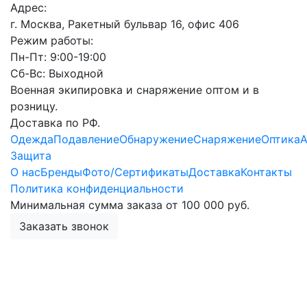
Адрес:
г. Москва, Ракетный бульвар 16, офис 406
Режим работы:
Пн-Пт: 9:00-19:00
Сб-Вс: Выходной
Военная экипировка и снаряжение оптом и в
розницу.
Доставка по РФ.
Одежда
Подавление
Обнаружение
Снаряжение
Оптика
А
Защита
О нас
Бренды
Фото/Сертификаты
Доставка
Контакты
Политика конфиденциальности
Минимальная сумма заказа от 100 000 руб.
Заказать звонок