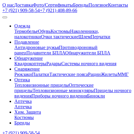
О нас
Доставка
Фото/Сертификаты
Бренды
Полезное
Контакты
+7 (921)
909-58-54
+7 (921)
408-89-66
Одежда
Термобелье
Обувь
Костюмы
Наколенники,
налокотники
Очки тактические
Шлем
Перчатки
Подавление
Антидроновые ружья
Противодроновый
ранец
Подавители БПЛА
Обнаружители БПЛА
Обнаружение
Квадрокоптеры
Радары
Системы ночного видения
Снаряжение
Рюкзаки
Палатки
Тактические пояса
Рации
Жилеты
ММГ
Оптика
Тепловизионные прицелы
Оптические
прицелы
Тепловизионные монокуляры
Прицелы ночного
видения
Приборы ночного видения
Бинокли
Аптечка
Аптечка
Хим. Защита
Костюмы
Бренды
+7 (921)
909-58-54