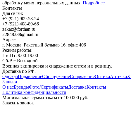
обработку моих персональных данных.
Подробнее
Контакты
Для связи:
+7 (921) 909-58-54
+7 (921) 408-89-66
z
a
k
a
z
@
f
o
r
t
h
a
n
.
r
u
2
2
8
4
8
3
3
8
@
m
a
i
l
.
r
u
Адрес:
г. Москва, Ракетный бульвар 16, офис 406
Режим работы:
Пн-Пт: 9:00-19:00
Сб-Вс: Выходной
Военная экипировка и снаряжение оптом и в розницу.
Доставка по РФ.
Одежда
Подавление
Обнаружение
Снаряжение
Оптика
Аптечка
Х
Защита
О нас
Бренды
Фото/Сертификаты
Доставка
Контакты
Политика конфиденциальности
Минимальная сумма заказа от 100 000 руб.
Заказать звонок