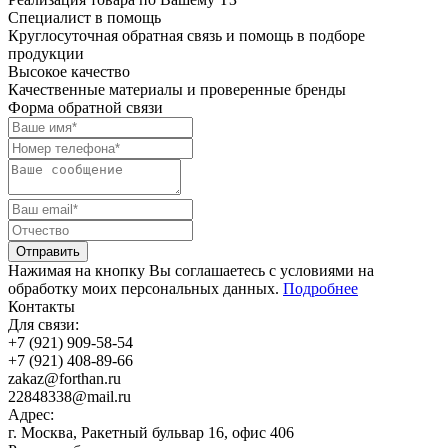
Специалист
в помощь
Круглосуточная обратная связь и помощь в подборе
продукции
Высокое
качество
Качественные материалы и проверенные бренды
Форма обратной связи
Отправить
Нажимая на кнопку Вы соглашаетесь с условиями на
обработку моих персональных данных.
Подробнее
Контакты
Для связи:
+7 (921) 909-58-54
+7 (921) 408-89-66
z
a
k
a
z
@
f
o
r
t
h
a
n
.
r
u
2
2
8
4
8
3
3
8
@
m
a
i
l
.
r
u
Адрес:
г. Москва, Ракетный бульвар 16, офис 406