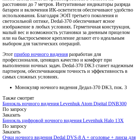
расстоянии до 7 метров. Интуитивные индикаторы разряда
батареи и включения ИК-осветителя обеспечивают удобство
использования. Благодаря ЭОП третьего поколения и
светосильной оптике, Dedal-370 обеспечивает ясное
изображение в любых условиях. Герметичная конструкция,
малый вес и возможность установки за дневным прицелом
или на быстросъемное крепление делают его идеальным
выбором для тактических операций.
Этот
прибор ночного видения
разработан для
профессионалов, ценящих качество и комфорт при
выполнении ночных задач. Dedal-370 DK3 станет надежным
партнером, обеспечивающим точность и эффективность в
самых сложных условиях.
Монокуляр ночного видения Дедал-370 DK3, пок. 3
Также смотрят
Бинокль ночного видения Levenhuk Atom Digital DNB300
По запросу
Заказать
Бинокль цифровой ночного видения Levenhuk Halo 13X
По запросу
Заказать
Очки ночного видения Dedal DVS-8 A + оголовье + линза для