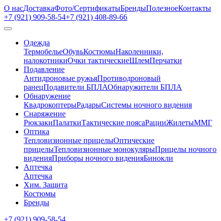
О нас
Доставка
Фото/Сертификаты
Бренды
Полезное
Контакты
+7 (921)
909-58-54
+7 (921)
408-89-66
Одежда
Термобелье
Обувь
Костюмы
Наколенники,
налокотники
Очки тактические
Шлем
Перчатки
Подавление
Антидроновые ружья
Противодроновый
ранец
Подавители БПЛА
Обнаружители БПЛА
Обнаружение
Квадрокоптеры
Радары
Системы ночного видения
Снаряжение
Рюкзаки
Палатки
Тактические пояса
Рации
Жилеты
ММГ
Оптика
Тепловизионные прицелы
Оптические
прицелы
Тепловизионные монокуляры
Прицелы ночного
видения
Приборы ночного видения
Бинокли
Аптечка
Аптечка
Хим. Защита
Костюмы
Бренды
+7 (921)
909-58-54